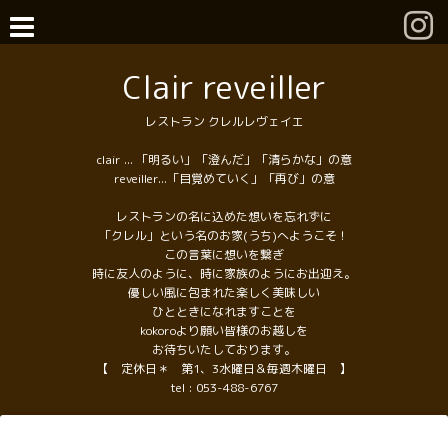
Clair reveiller
レストラン クレルレヴェイエ
clair ... 「明るい」「澄んだ」「清らかな」の意
reveiller...「目覚めていく」「再び」の意
レストランの名に込めた想いを忘れずに
「クレル」という名のお家(うち)へようこそ！
この言葉に想いを繋ぎ
時に友人のように、時に家族のようにお出迎え。
優しい風に包まれた楽しく美味しい
ひとときになれますことを
kokoroより願い皆様のお越しを
お待ちいたしております。
【 定休日＊ 第1、3水曜日＆毎週木曜日 】
tel :
053-488-6767