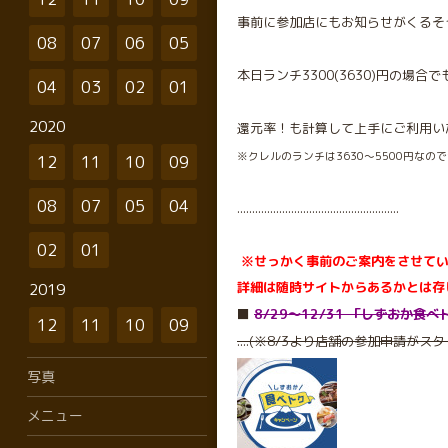
事前に参加店にもお知らせがくるそ
08
07
06
05
本日ランチ3300(3630)円の場
04
03
02
01
2020
還元率！も計算して上手にご利用い
※クレルのランチは3630〜5500円なの
12
11
10
09
08
07
05
04
......................................................
02
01
※せっかく事前のご案内をさせて
詳細は随時サイトからあるかとは存
2019
⬛️
8/29〜12/31 「しずおか食
12
11
10
09
....(※8/3より店舗の参加申請
写真
メニュー