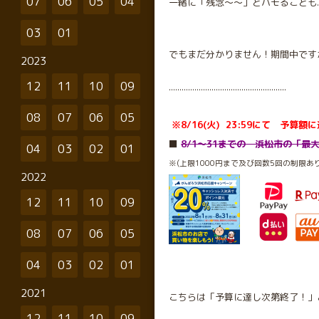
07
06
05
04
一緒に「残念〜〜」とハモることも..
03
01
でもまだ分かりません！期間中です
2023
12
11
10
09
.......................................................
08
07
06
05
※8/16(火) 23:59にて 予算
⬛️
8/1〜31までの 浜松市の「
04
03
02
01
※(上限1000円まで及び回数5回の制限あ
2022
12
11
10
09
08
07
06
05
04
03
02
01
2021
こちらは「予算に達し次第終了！」
12
11
10
09