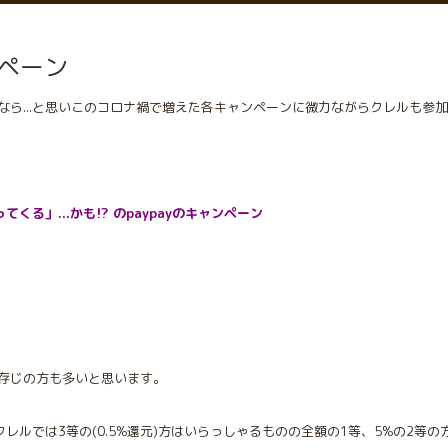
ペーン
なら...と思いこのコロナ禍で増えた各キャンペーンに微力ながらクレルも参
くる」...かも⁉︎ のpaypayのキャンペーン
存じの方も多いと思います。
ころクレルでは3等の(0.5%還元)方はいらっしゃるものの全額の1等、5%の