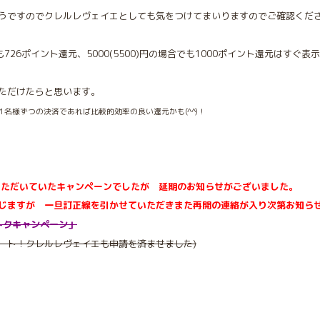
うですのでクレルレヴェイエとしても気をつけてまいりますのでご確認くだ
合でも726ポイント還元、5000(5500)円の場合でも1000ポイント還元は
ただけたらと思います。
で1名様ずつの決済であれば比較的効率の良い還元かも(^^)！
いただいていたキャンペーンでしたが 延期のお知らせがございました。
じますが 一旦訂正線を引かせていただきまた再開の連絡が入り次第お知ら
べトクキャンペーン」
がスタート！クレルレヴェイエも申請を済ませました)