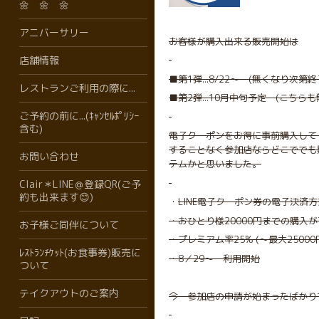
🌼 🌼 🌼
アニバーサリー
お客様が購入出来る販売開始は
店舗情報
■第1弾...8/22〜 (無くなり次第
レストランご利用の際に...
■第2弾...10月中旬予定 (こちら
ご予約の前に...(ｷｬﾝｾﾙﾎﾟﾘｼｰ
含む)
電子クーポンをお得に事前購入して 
することなく参加店ならどこででも期
お問い合わせ
テムかと思いました。
Clair＊LINE＠登録QR(ご予
約も出来ます😊)
・
LINE電子クーポン券の電子決済方
・おひとり様20000円までの購入が可
お子様ご同伴について
・プレミアム率25% (〜最大25000
ﾚｽﾄﾗﾝﾁｹｯﾄ(お食事券)販売に
・8／29〜 利用開始
ついて
テイクアウトのご案内
今 参加店の申請が始まったばかり