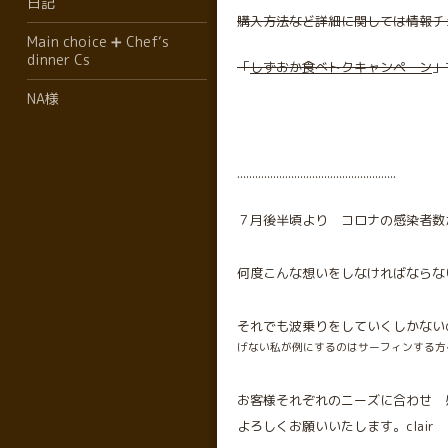
日記
購入方法など詳細に関しては情報チェ
Main choice ➕ Chef‘s
dinner Cs
「
しずおか食べトクキャンペーン
」
NA様
.....................................................
７月後半頃より コロナの感染者数
何度こんな想いをしなければならない
それでも波乗りをしていくしかない
げない私が例にするのはサーフィンする方々
お客様それぞれのニーズに合わせ 
よろしくお願いいたします。clair