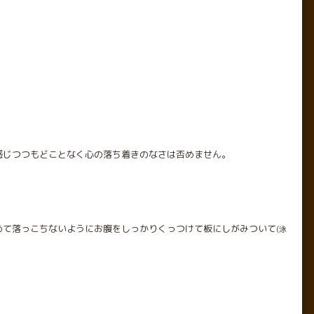
感じつつもどことなく心の落ち着きのなさは否めません。
めて落っこちないようにお腹をしっかりくっつけて板にしがみついて
(泳