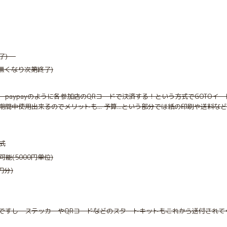
終了)
も無くなり次第終了)
paypayのように各参加店のQRコードで決済する！という方式でGOTO
間中使用出来るのでメリットも... 予算...という部分では紙の印刷や送
式
能(5000円単位)
円分)
ですし ステッカーやQRコードなどのスタートキットもこれから送付されて