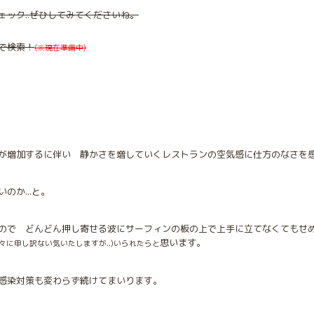
ック..ぜひしてみてくださいね。
で検索！
(※現在準備中)
が増加するに伴い 静かさを増していくレストランの空気感に仕方のなさを
のか...と。
ので どんどん押し寄せる波にサーフィンの板の上で上手に立てなくてもせ
思います。
に申し訳ない気いたしますが..)いられたらと
感染対策も変わらず続けてまいります。