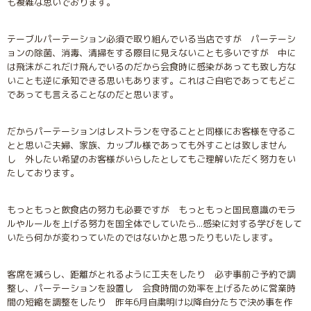
も複雑な思いでおります。
テーブルパーテーション必須で取り組んでいる当店ですが パーテーシ
ョンの除菌、消毒、清掃をする際目に見えないことも多いですが 中に
は飛沫がこれだけ飛んでいるのだから会食時に感染があっても致し方な
いことも逆に承知できる思いもあります。これはご自宅であってもどこ
であっても言えることなのだと思います。
だからパーテーションはレストランを守ることと同様にお客様を守るこ
とと思いご夫婦、家族、カップル様であっても外すことは致しません
し 外したい希望のお客様がいらしたとしてもご理解いただく努力をい
たしております。
もっともっと飲食店の努力も必要ですが もっともっと国民意識のモラ
ルやルールを上げる努力を国全体でしていたら...感染に対する学びをして
いたら何かが変わっていたのではないかと思ったりもいたします。
客席を減らし、距離がとれるように工夫をしたり 必ず事前ご予約で調
整し、パーテーションを設置し 会食時間の効率を上げるために営業時
間の短縮を調整をしたり 昨年6月自粛明け以降自分たちで決め事を作