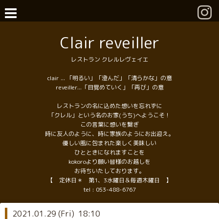
Clair reveiller
レストラン クレルレヴェイエ
clair ... 「明るい」「澄んだ」「清らかな」の意
reveiller...「目覚めていく」「再び」の意
レストランの名に込めた想いを忘れずに
「クレル」という名のお家(うち)へようこそ！
この言葉に想いを繋ぎ
時に友人のように、時に家族のようにお出迎え。
優しい風に包まれた楽しく美味しい
ひとときになれますことを
kokoroより願い皆様のお越しを
お待ちいたしております。
【 定休日＊ 第1、3水曜日＆毎週木曜日 】
tel :
053-488-6767
2021.01.29 (Fri) 18:10