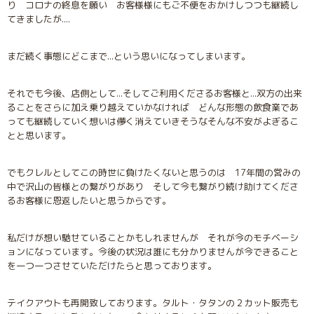
り コロナの終息を願い お客様様にもご不便をおかけしつつも継続し
てきましたが....
まだ続く事態にどこまで...という思いになってしまいます。
それでも今後、店側として...そしてご利用くださるお客様と...双方の出来
ることをさらに加え乗り越えていかなければ どんな形態の飲食業であ
っても継続していく想いは儚く消えていきそうなそんな不安がよぎるこ
とと思います。
でもクレルとしてこの時世に負けたくないと思うのは 17年間の営みの
中で沢山の皆様との繋がりがあり そして今も繋がり続け助けてくださ
るお客様に恩返したいと思うからです。
私だけが想い馳せていることかもしれませんが それが今のモチベーシ
ョンになっています。今後の状況は誰にも分かりませんが今できること
を一つ一つさせていただけたらと思っております。
テイクアウトも再開致しております。タルト・タタンの２カット販売も