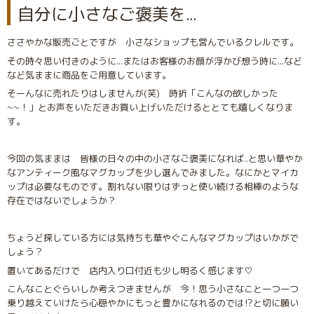
自分に小さなご褒美を...
ささやかな販売ごとですが 小さなショップも営んでいるクレルです。
その時々思い付きのように...またはお客様のお顔が浮かび想う時に...など
など気ままに商品をご用意しています。
そーんなに売れたりはしませんが(笑) 時折「こんなの欲しかった
~~！」とお声をいただきお買い上げいただけるととても嬉しくなりま
す。
今回の気ままは 皆様の日々の中の小さなご褒美になれば..と思い華やか
なアンティーク風なマグカップを少し選んでみました。なにかとマイカ
ップは必要なものです。割れない限りはずっと使い続ける相棒のような
存在ではないでしょうか？
ちょうど探している方には気持ちも華やぐこんなマグカップはいかがで
しょう？
置いてあるだけで 店内入り口付近も少し明るく感じます♡
こんなことぐらいしか考えつきませんが 今！思う小さなこと一つ一つ
乗り越えていけたら心穏やかにもっと豊かになれるのでは⁉︎と切に願い