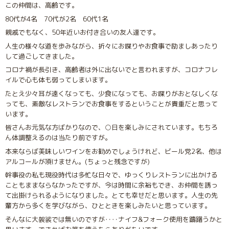
この仲間は、高齢です。
80代が4名 70代が2名 60代1名
親戚でもなく、50年近いお付き合いの友人達です。
人生の様々な道を歩みながら、折々にお喋りやお食事で励ましあったり
して過ごしてきました。
コロナ禍が長引き、高齢者は外に出ないでと言われますが、コロナフレ
イルで心も体も弱ってしまいます。
たとえ少々耳が遠くなっても、少食になっても、お喋りがおとなしくな
っても、素敵なレストランでお食事をするということが貴重だと思って
います。
皆さんお元気な方ばかりなので、○日を楽しみにされています。もちろ
ん体調整えるのは当たり前ですが。
本来ならば美味しいワインをお勧めでしょうけれど、ビール党2名、他は
アルコールが頂けません。(ちょっと残念ですが)
幹事役の私も現役時代は多忙な日々で、ゆっくりレストランに出かける
こともままならなかったですが、今は時間に余裕もでき、お仲間を誘っ
て出掛けられるようになりました。とても幸せだと思います。人生の先
輩方から多くを学びながら、ひとときを楽しみたいと思っています。
そんなに大袈裟では無いのですが‥‥ナイフ&フォーク使用を躊躇うかと