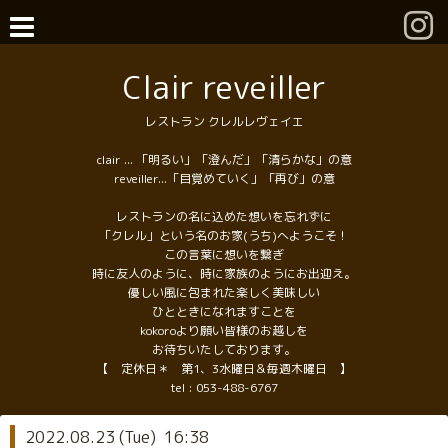
Clair reveiller
レストラン クレルレヴェイエ
clair ... 「明るい」「澄んだ」「清らかな」の意
reveiller...「目覚めていく」「再び」の意
レストランの名に込めた想いを忘れずに
「クレル」という名のお家(うち)へようこそ！
この言葉に想いを繋ぎ
時に友人のように、時に家族のようにお出迎え。
優しい風に包まれた楽しく美味しい
ひとときになれますことを
kokoroより願い皆様のお越しを
お待ちいたしております。
【 定休日＊ 第1、3水曜日＆毎週木曜日 】
tel :
053-488-6767
2022.08.23 (Tue) 16:38