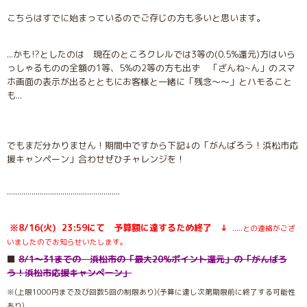
こちらはすでに始まっているのでご存じの方も多いと思います。
...かも⁉︎としたのは 現在のところクレルでは3等の(0.5%還元)方はいら
っしゃるものの全額の1等、5%の2等の方も出ず 「ざんね~ん」のスマ
ホ画面の表示が出るとともにお客様と一緒に「残念〜〜」とハモること
も...
でもまだ分かりません！期間中ですから下記↓の「がんばろう！浜松市応
援キャンペーン」合わせぜひチャレンジを！
.......................................................
※8/16(火) 23:59にて 予算額に達するため終了 ↓
.....
との連絡がござ
いましたのでお知らせいたします。
⬛️
8/1〜31までの 浜松市の「最大20%ポイント還元」の「がんばろ
う！浜松市応援キャンペーン」
※(上限1000円まで及び回数5回の制限あり)(予算に達し次第期限前に終了する可能性
あり)