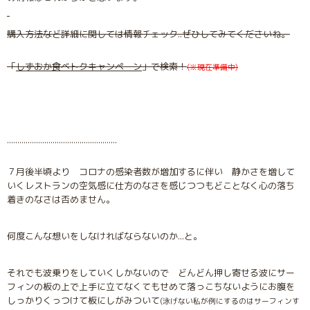
購入方法など詳細に関しては情報チェック..ぜひしてみてくださいね。
「
しずおか食べトクキャンペーン
」で検索！
(※現在準備中)
.....................................................
７月後半頃より コロナの感染者数が増加するに伴い 静かさを増して
いくレストランの空気感に仕方のなさを感じつつもどことなく心の落ち
着きのなさは否めません。
何度こんな想いをしなければならないのか...と。
それでも波乗りをしていくしかないので どんどん押し寄せる波にサー
フィンの板の上で上手に立てなくてもせめて落っこちないようにお腹を
しっかりくっつけて板にしがみついて
(泳げない私が例にするのはサーフィンす