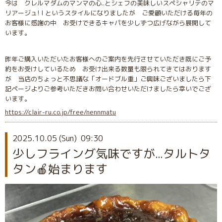
今は クレルマダムのマンマの心..とシェフの美味しいスペシャリテのマ
リアージュ! I というスタイルになりましたが ご愛顧いただける毎年の
お客様に感謝の中 お受けできるキャパを少しずつ広げながら展開して
います。
昨年ご購入いただいたお客様へのご案内を先行させていただき既にご予
約をお受けしているため お受け出来る数量も限られてきてはおります
が 当店のちょっと不思議な「オードブル重」ご興味ございましたら下
記ページよりご参考いただきお問い合わせいただけましたら幸いでござ
います。
https://clair-ru.co.jp/free/nennmatu
2025.10.05 (Sun) 09:30
少しフライング気味ですが...タルトタ
タン🍎始まります