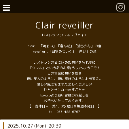
Clair reveiller
レストラン クレルレヴェイエ
clair ... 「明るい」「澄んだ」「清らかな」の意
reveiller...「目覚めていく」「再び」の意
レストランの名に込めた想いを忘れずに
「クレル」という名のお家(うち)へようこそ！
この言葉に想いを繋ぎ
時に友人のように、時に家族のようにお出迎え。
優しい風に包まれた楽しく美味しい
ひとときになれますことを
kokoroより願い皆様のお越しを
お待ちいたしております。
【 定休日＊ 第1、3水曜日＆毎週木曜日 】
tel :
053-488-6767
2025.10.27 (Mon) 20:39