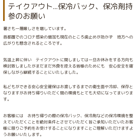
テイクアウト...保冷バック、保冷剤持
参のお願い
暑さも一層厳しさを増しています。
首都圏でのコロナ感染の増加も現在のところ歯止めが効かず 地方への
広がりも懸念されるところです。
気温上昇に伴い テイクアウトに関しましては一旦お休みをする方向も
検討致しましたがまだまだ外食を控える皆様のためにも 安心安全を確
保しながら継続することにいたしました。
私どもができる安心安全確保はお渡しするまでの衛生面や冷却、保存と
なりますがお持ち帰りいただく間の環境もとても大切になってまいりま
す。
お客様には お持ち帰りの際の保冷バック、保冷剤などの保冷環境を整
えていただくことを絶対条件とさせていただく旨ご承知いただいたお客
様に限りご予約をお受けすることになりますことご理解いただけますよ
うお願いいたします。