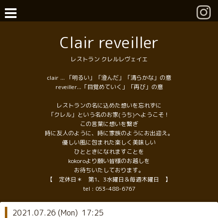
Clair reveiller
レストラン クレルレヴェイエ
clair ... 「明るい」「澄んだ」「清らかな」の意
reveiller...「目覚めていく」「再び」の意
レストランの名に込めた想いを忘れずに
「クレル」という名のお家(うち)へようこそ！
この言葉に想いを繋ぎ
時に友人のように、時に家族のようにお出迎え。
優しい風に包まれた楽しく美味しい
ひとときになれますことを
kokoroより願い皆様のお越しを
お待ちいたしております。
【 定休日＊ 第1、3水曜日＆毎週木曜日 】
tel :
053-488-6767
2021.07.26 (Mon) 17:25