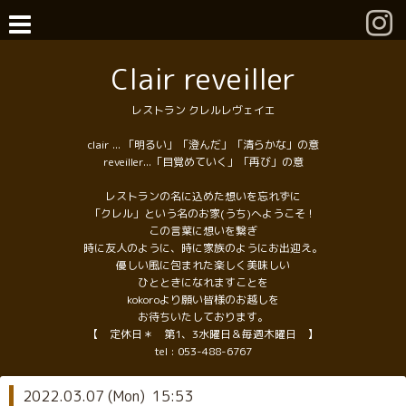
Clair reveiller
レストラン クレルレヴェイエ
clair ... 「明るい」「澄んだ」「清らかな」の意
reveiller...「目覚めていく」「再び」の意
レストランの名に込めた想いを忘れずに
「クレル」という名のお家(うち)へようこそ！
この言葉に想いを繋ぎ
時に友人のように、時に家族のようにお出迎え。
優しい風に包まれた楽しく美味しい
ひとときになれますことを
kokoroより願い皆様のお越しを
お待ちいたしております。
【 定休日＊ 第1、3水曜日＆毎週木曜日 】
tel :
053-488-6767
2022.03.07 (Mon) 15:53