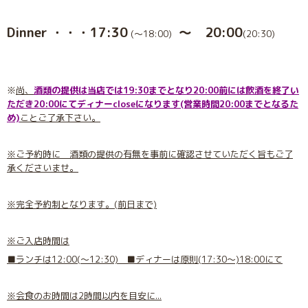
Dinner ・・・17:30
〜 20:00
(〜18:00)
(20:30)
※
尚、
酒類の提供は当店では19:30までとなり20:00前には飲酒を終了い
ただき20:00にてディナーcloseになります(営業時間20:00までとなるた
め)
ことご了承下さい。
※ご予約時に 酒類の提供の有無を事前に確認させていただく旨もご了
承くださいませ。
※完全予約制となります。(前日まで)
※ご入店時間は
■ランチは12:00(〜12:30) ■ディナーは原則(17:30〜)18:00にて
※会食のお時間は2時間以内を目安に...