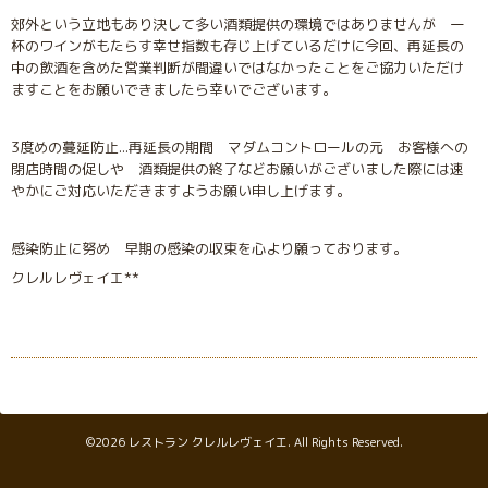
郊外という立地もあり決して多い酒類提供の環境ではありませんが 一
杯のワインがもたらす幸せ指数も存じ上げているだけに今回、再延長の
中の飲酒を含めた営業判断が間違いではなかったことをご協力いただけ
ますことをお願いできましたら幸いでございます。
3度めの蔓延防止...再延長の期間 マダムコントロールの元 お客様への
閉店時間の促しや 酒類提供の終了などお願いがございました際には速
やかにご対応いただきますようお願い申し上げます。
感染防止に努め 早期の感染の収束を心より願っております。
クレルレヴェイエ
**
©2026
レストラン クレルレヴェイエ
. All Rights Reserved.