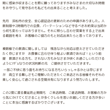
期に感染が収まることを節に願っておりますがみなさまの大切なお時間
をお守りして見守るのも私どもの出来ることと考えました。
先月 浜松市の安全、安心認証店の更新のための申請がありました。
人
数制限や2時間内での会食、パーテーションなど守るべきお約束は当初か
ら何も変わってはおりません。それに照らし合わせ営業をする上で出来
る範囲を考え お客様のご協力のもと対応出来たらと思っております。
複数様での飲酒に関しましては 残念ながら対応は控えさせていただき
たく存じますが お食事に合わせ伴う程よい飲酒であれば！という前
提 飲酒される方も、されない方もみなさまが快くお過ごしいただける
ようにﾏﾀﾞﾑなりの状況判断の元 ご提供させていただきます。
一部ご不快に思う面もお持ちになる方もいらっしゃるかとは存じます
が 両立する難しさもご理解いただきたくご来店される皆様それぞれの
楽しく安心して過ごされる空間共有になりますよう努力いたします。
この2度に渡る蔓延防止期間も ご来店時間、ご退店時間、お客様の方か
ら気にかけてくださることが多くクレルを思いお越しくださる方が多い
ことに本当に感謝するばかりでございます。