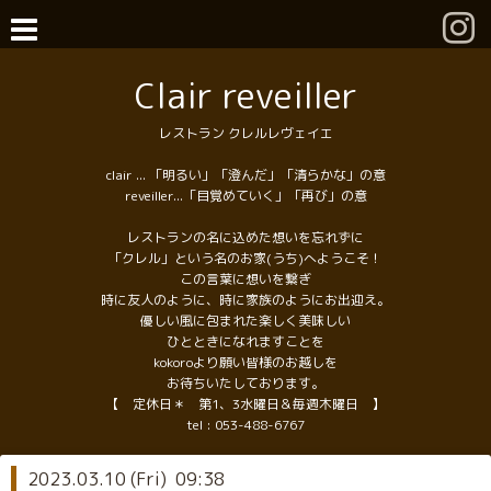
Clair reveiller
レストラン クレルレヴェイエ
clair ... 「明るい」「澄んだ」「清らかな」の意
reveiller...「目覚めていく」「再び」の意
レストランの名に込めた想いを忘れずに
「クレル」という名のお家(うち)へようこそ！
この言葉に想いを繋ぎ
時に友人のように、時に家族のようにお出迎え。
優しい風に包まれた楽しく美味しい
ひとときになれますことを
kokoroより願い皆様のお越しを
お待ちいたしております。
【 定休日＊ 第1、3水曜日＆毎週木曜日 】
tel :
053-488-6767
2023.03.10 (Fri) 09:38