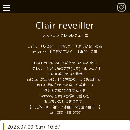
Clair reveiller
レストラン クレルレヴェイエ
clair ... 「明るい」「澄んだ」「清らかな」の意
reveiller...「目覚めていく」「再び」の意
レストランの名に込めた想いを忘れずに
「クレル」という名のお家(うち)へようこそ！
この言葉に想いを繋ぎ
時に友人のように、時に家族のようにお出迎え。
優しい風に包まれた楽しく美味しい
ひとときになれますことを
kokoroより願い皆様のお越しを
お待ちいたしております。
【 定休日＊ 第1、3水曜日＆毎週木曜日 】
tel :
053-488-6767
2023.07.09 (Sun) 16:37