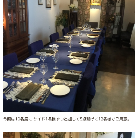
今回は10名席に サイド1名様ずつ追加して5卓繋げて12名様でご用意。