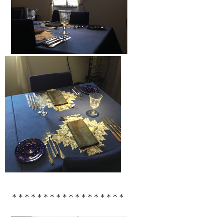
＊＊＊＊＊＊＊＊＊＊＊＊＊＊＊＊＊＊