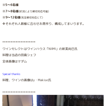
※
5〜6名様
※
7〜8名様
(状況により貸切対応可能)
※
9〜12名様
(完全貸切対応にて)
🔷それぞれ人数様に合わせお席作り、構成してまいります。
********************
ワインセレクトはワインハウス「NIIMI」の新美尚巳氏
料理は当店の田島シェフ
全体画像はマダム
Special thanks
料理，ワインの画像はy・Makise氏
********************