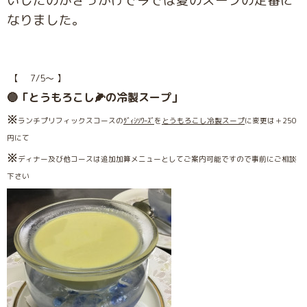
いしたのがきっかけで今では夏のスープの定番に
なりました。
【 7/5〜 】
🔵「とうもろこし🌽の冷製スープ」
※
ランチプリフィックスコースの
ｳﾞｨｼｿﾜｰｽﾞ
を
とうもろこし冷製スープ
に変更は＋250
円にて
※
ディナー及び他コースは追加加算メニューとしてご案内可能ですので事前にご相談
下さい