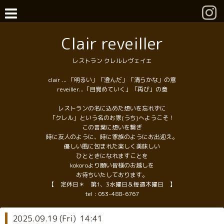
Clair reveiller
レストラン クレルレヴェイエ
clair ... 「明るい」「澄んだ」「清らかな」の意
reveiller...「目覚めていく」「再び」の意
レストランの名に込めた想いを忘れずに
「クレル」という名のお家(うち)へようこそ！
この言葉に想いを繋ぎ
時に友人のように、時に家族のようにお出迎え。
優しい風に包まれた楽しく美味しい
ひとときになれますことを
kokoroより願い皆様のお越しを
お待ちいたしております。
【 定休日＊ 第1、3水曜日＆毎週木曜日 】
tel :
053-488-6767
2025.09.19 (Fri) 14:41